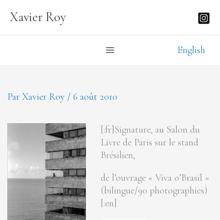
Aller
Xavier Roy
au
contenu
English
Par
Xavier Roy
/
6 août 2010
[:fr]
Signature, au Salon du
Livre de Paris sur le stand
Brésilien,
de l’ouvrage « Viva o’Brasil »
(bilingue/90 photographies)
[:en]