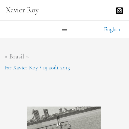
Aller
Xavier Roy
au
contenu
English
« Brasil »
Par
Xavier Roy
/
15 août 2013