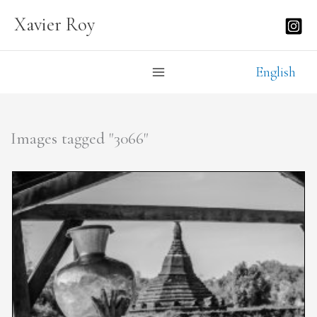
Aller
Xavier Roy
au
contenu
English
Images tagged "3066"