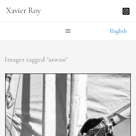
Aller
Xavier Roy
au
contenu
English
Images tagged "aswan"