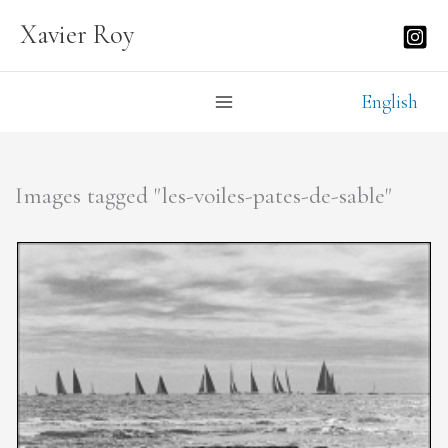
Aller
Xavier Roy
au
contenu
English
Images tagged "les-voiles-pates-de-sable"