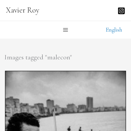
Aller
Xavier Roy
au
contenu
English
Images tagged "malecon"