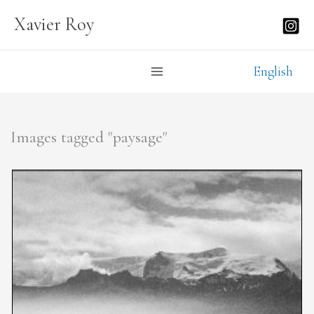
Aller
Xavier Roy
au
contenu
English
Images tagged "paysage"