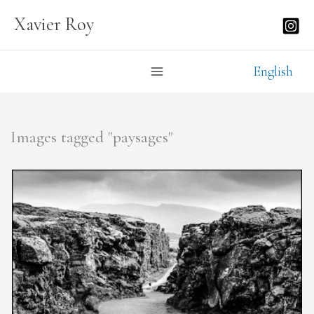
Aller
Xavier Roy
au
contenu
English
Images tagged "paysages"